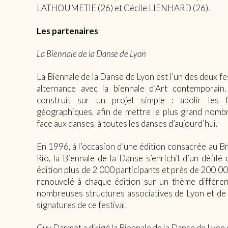
LATHOUMETIE (26) et Cécile LIENHARD (26).
Les partenaires
La Biennale de la Danse de Lyon
La Biennale de la Danse de Lyon est l’un des deux fe
alternance avec la biennale d’Art contemporain
construit sur un projet simple : abolir les fr
géographiques, afin de mettre le plus grand nomb
face aux danses, à toutes les danses d’aujourd’hui.
En 1996, à l’occasion d’une édition consacrée au Bré
Rio, la Biennale de la Danse s’enrichit d’un défilé
édition plus de 2 000 participants et près de 200 00
renouvelé à chaque édition sur un thème différent,
nombreuses structures associatives de Lyon et de 
signatures de ce festival.
Guy Darmet a dirigé la Biennale de la Danse de Lyon