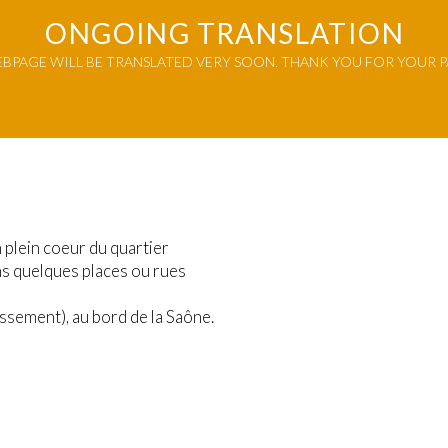
ONGOING TRANSLATION
BPAGE WILL BE TRANSLATED VERY SOON. THANK YOU FOR YOUR P
 plein coeur du quartier
ans quelques places ou rues
issement), au bord de la Saône.