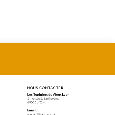
NOUS CONTACTER
Les Tupiniers du Vieux Lyon
5 montée St Barthélémy
69005 LYON
Email
:
contact@tupiniers.com