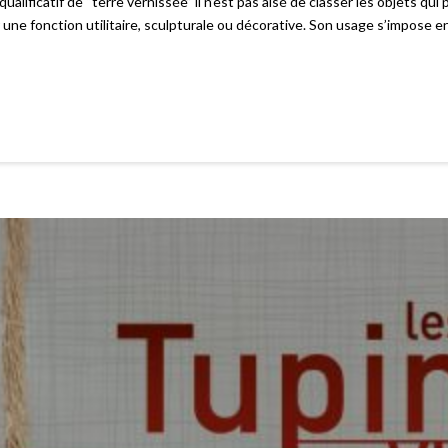
ficatif de “terre vernissée” il n’est pas aisé de classer les objets qui
avoir une fonction utilitaire, sculpturale ou décorative. Son usage s’impo