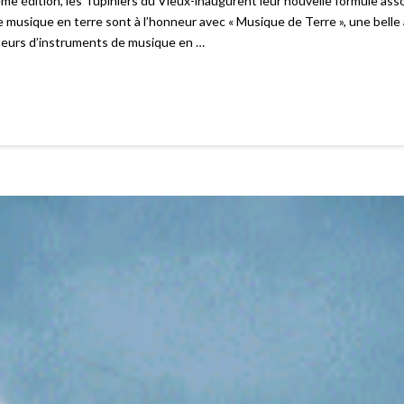
édition, les Tupiniers du Vieux-inaugurent leur nouvelle formule as
 musique en terre sont à l’honneur avec « Musique de Terre », une belle a
cteurs d’instruments de musique en …